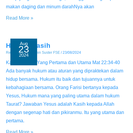
makan daging dan minum darahNya akan
Pilihan
Read More »
Mengikuti
Tuhan
Aug
Hukum Kasih
23
Renungan
/ By
Admin Suster FSE
/
23/08/2024
2024
Kasih, Hukum Yang Pertama dan Utama Mat 22:34-40
Ada banyak hukum atau aturan yang dipraktekan dalam
hidup bersama. Hukum itu baik dan tujuannya untuk
kebahagiaan bersama. Orang Farisi bertanya kepada
Yesus, Hukum mana yang paling utama dalam hukum
Taurat? Jawaban Yesus adalah Kasih kepada Allah
dengan segenap hati dan pikiranmu. Itu yang utama dan
pertama.
Hukum
Read More »