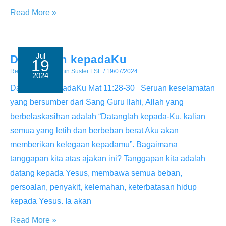
Kuasa
Read More »
Kebaikan
Jul
Datanglah kepadaKu
19
Renungan
/ By
Admin Suster FSE
/
19/07/2024
2024
Datanglah kepadaKu Mat 11:28-30 Seruan keselamatan
yang bersumber dari Sang Guru Ilahi, Allah yang
berbelaskasihan adalah “Datanglah kepada-Ku, kalian
semua yang letih dan berbeban berat Aku akan
memberikan kelegaan kepadamu”. Bagaimana
tanggapan kita atas ajakan ini? Tanggapan kita adalah
datang kepada Yesus, membawa semua beban,
persoalan, penyakit, kelemahan, keterbatasan hidup
kepada Yesus. Ia akan
Datanglah
Read More »