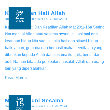
Aug
Kemurahan Hati Allah
21
Renungan
/ By
Admin Suster FSE
/
21/08/2024
2024
Kemurahan Hati Dan Keadilan Allah Mat 20:1-16a Sering
kita menilai Allah atau sesama sesuai situasi hati dan
keadaan hidup kita saat itu. bila hati dan situasi hidup
baik, aman, gembira dan berhasil maka peenilaian yang
diberikan kepada Allah dan sesama itu baik, benar dan
adil. Namun bila ada persoalan/masalah Allah dan orang
lain yang dipersalahkan.
Kemurahan
Read More »
Hati
Allah
Aug
Mengampuni Sesama
15
Renungan
/ By
Admin Suster FSE
/
15/08/2024
2024