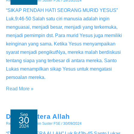
Renungan
/ By
Admin Suster FSE
/
18/10/2024
“SIKAP RENDAH HATI SEORANG MURID YESUS”
Luk.9:46-50 Salah satu ciri manusia adalah ingin
menguasai, menjadi besar, menjadi yang terkemuka,
menjadi pemimpin dst. Para murid Yesus juga memiliki
keinginan yang sama. Ketika Yesus menyampaikan
syarat menjadi pengikutNya, mereka malah berdiskusi
tentang siapa yang terbesar di antara mereka. Santo
Lukas menampilkan sikap Yesus untuk mengatasi
persoalan mereka.
Sikap
Read More »
Rendah
Hati
Seorang
Sep
Derita Putera Allah
30
Murid
Renungan
/ By
Admin Suster FSE
/
30/09/2024
2024
Tuhan
“DERITA PUTERA ALLAH” Luk.9:43b-45 Santo Lukas