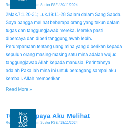
Renungan
/ By
Admin Suster FSE
/
20/11/2024
2Mak.7:1.20-31; Luk.19:11-28 Salam dalam Sang Sabda.
Saya bangga melihat beberapa orang yang tekun dalam
tugas dan tanggungjawab mereka. Mereka pasti
dipercaya dan diberi tanggungjawab lebih.
Perumpamaan tentang uang mina yang diberikan kepada
sepuluh orang masing-masing satu mina adalah wujud
tanggungjawab Allah kepada manusia. Perintahnya
adalah Pakailah mina ini untuk berdagang sampai aku
kembali. Allah memberikan
Setia
Read More »
dan
TanggungJawab
Pada
Nov
Tuhan Supaya Aku Melihat
18
Perinta
Renungan
/ By
Admin Suster FSE
/
18/11/2024
2024