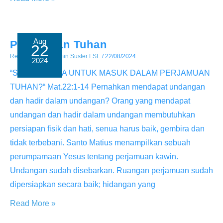
Kasih
Aug
Perjamuan Tuhan
22
Renungan
/ By
Admin Suster FSE
/
22/08/2024
2024
“SIAPKAH KITA UNTUK MASUK DALAM PERJAMUAN
TUHAN?“ Mat.22:1-14 Pernahkan mendapat undangan
dan hadir dalam undangan? Orang yang mendapat
undangan dan hadir dalam undangan membutuhkan
persiapan fisik dan hati, senua harus baik, gembira dan
tidak terbebani. Santo Matius menampilkan sebuah
perumpamaan Yesus tentang perjamuan kawin.
Undangan sudah disebarkan. Ruangan perjamuan sudah
dipersiapkan secara baik; hidangan yang
Perjamuan
Read More »
Tuhan