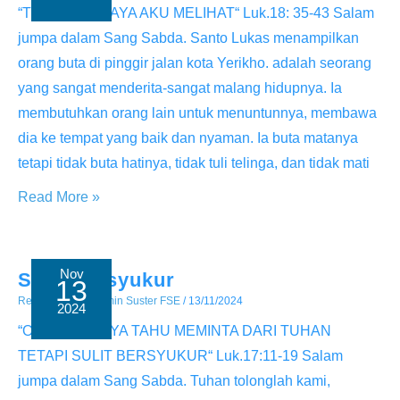
Allah
“TUHAN, SUPAYA AKU MELIHAT“ Luk.18: 35-43 Salam
jumpa dalam Sang Sabda. Santo Lukas menampilkan
orang buta di pinggir jalan kota Yerikho. adalah seorang
yang sangat menderita-sangat malang hidupnya. Ia
membutuhkan orang lain untuk menuntunnya, membawa
dia ke tempat yang baik dan nyaman. Ia buta matanya
tetapi tidak buta hatinya, tidak tuli telinga, dan tidak mati
Tuhan
Read More »
Supaya
Aku
Melihat
Nov
Sulit Bersyukur
13
Renungan
/ By
Admin Suster FSE
/
13/11/2024
2024
“ORANG HANYA TAHU MEMINTA DARI TUHAN
TETAPI SULIT BERSYUKUR“ Luk.17:11-19 Salam
jumpa dalam Sang Sabda. Tuhan tolonglah kami,