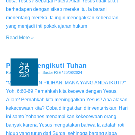
dosa Yesus? Sebagai Putera Allah Yesus tidak takut
berhadapan dengan sikap meraka itu. Ia barani
menentang mereka. Ia ingin menegakkan kebenaran
yang menjadi inti pokok ajaran hukum
Kasih
Read More »
Yesus
Aug
Pilihan Mengikuti Tuhan
25
Renungan
/ By
Admin Suster FSE
/
25/08/2024
2024
“MENENTUKAN PILIHAN: MANA YANG ANDA IKUTI?”
Yoh. 6:60-69 Pernahkah kita kecewa dengan Yesus,
Allah? Pernahkah kita meninggalkan Yesus? Apa alasan
kekecewaan kita? Coba diingat dan diinventariskan. Hari
ini santo Yohanes menampilkan kekecewaan orang
banyak karena Yesus mengatakan bahwa Ia adalah roti
hidup yang turun dari Surga, sehingga barang siapa