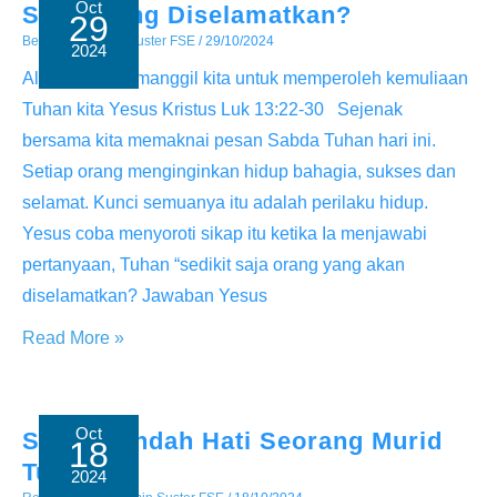
Oct
Siapa yang Diselamatkan?
29
Berita
/ By
Admin Suster FSE
/
29/10/2024
2024
Allah telah memanggil kita untuk memperoleh kemuliaan
Tuhan kita Yesus Kristus Luk 13:22-30 Sejenak
bersama kita memaknai pesan Sabda Tuhan hari ini.
Setiap orang menginginkan hidup bahagia, sukses dan
selamat. Kunci semuanya itu adalah perilaku hidup.
Yesus coba menyoroti sikap itu ketika Ia menjawabi
pertanyaan, Tuhan “sedikit saja orang yang akan
diselamatkan? Jawaban Yesus
Siapa
Read More »
yang
Diselamatkan?
Oct
Sikap Rendah Hati Seorang Murid
18
Tuhan
2024