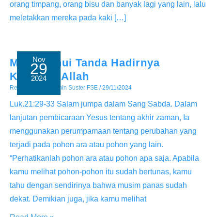
orang timpang, orang bisu dan banyak lagi yang lain, lalu
meletakkan mereka pada kaki […]
Nov
Mengetahui Tanda Hadirnya
29
Kerajaan Allah
2024
Renungan
/ By
Admin Suster FSE
/
29/11/2024
Luk.21:29-33 Salam jumpa dalam Sang Sabda. Dalam
lanjutan pembicaraan Yesus tentang akhir zaman, Ia
menggunakan perumpamaan tentang perubahan yang
terjadi pada pohon ara atau pohon yang lain.
“Perhatikanlah pohon ara atau pohon apa saja. Apabila
kamu melihat pohon-pohon itu sudah bertunas, kamu
tahu dengan sendirinya bahwa musim panas sudah
dekat. Demikian juga, jika kamu melihat
Mengetahui