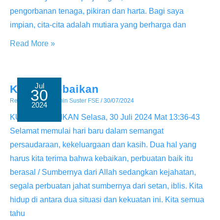
pengorbanan tenaga, pikiran dan harta. Bagi saya
impian, cita-cita adalah mutiara yang berharga dan
Harta
Read More »
Terpendam
Jul
Kuasa Kebaikan
30
Renungan
/ By
Admin Suster FSE
/
30/07/2024
2024
KUASA KEBAIKAN Selasa, 30 Juli 2024 Mat 13:36-43
Selamat memulai hari baru dalam semangat
persaudaraan, kekeluargaan dan kasih. Dua hal yang
harus kita terima bahwa kebaikan, perbuatan baik itu
berasal / Sumbernya dari Allah sedangkan kejahatan,
segala perbuatan jahat sumbernya dari setan, iblis. Kita
hidup di antara dua situasi dan kekuatan ini. Kita semua
tahu