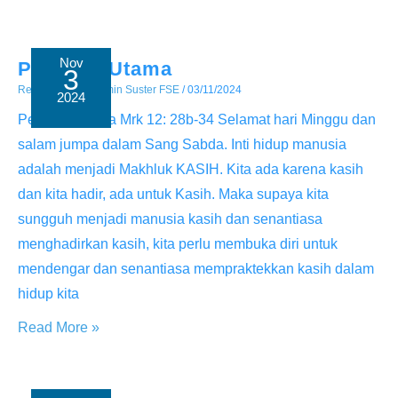
Pesta
Nov
Perintah Utama
3
Renungan
/ By
Admin Suster FSE
/
03/11/2024
2024
Perintah Utama Mrk 12: 28b-34 Selamat hari Minggu dan
salam jumpa dalam Sang Sabda. Inti hidup manusia
adalah menjadi Makhluk KASIH. Kita ada karena kasih
dan kita hadir, ada untuk Kasih. Maka supaya kita
sungguh menjadi manusia kasih dan senantiasa
menghadirkan kasih, kita perlu membuka diri untuk
mendengar dan senantiasa mempraktekkan kasih dalam
hidup kita
Perintah
Read More »
Utama