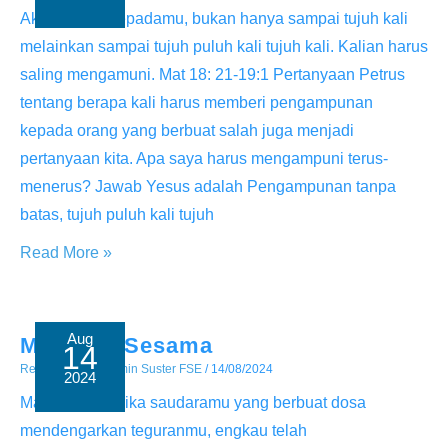
Aku berkata kepadamu, bukan hanya sampai tujuh kali
melainkan sampai tujuh puluh kali tujuh kali. Kalian harus
saling mengamuni. Mat 18: 21-19:1 Pertanyaan Petrus
tentang berapa kali harus memberi pengampunan
kepada orang yang berbuat salah juga menjadi
pertanyaan kita. Apa saya harus mengampuni terus-
menerus? Jawab Yesus adalah Pengampunan tanpa
batas, tujuh puluh kali tujuh
Mengampuni
Read More »
Sesama
Aug
Menegur Sesama
14
Renungan
/ By
Admin Suster FSE
/
14/08/2024
2024
Mat 18:15-20 Jika saudaramu yang berbuat dosa
mendengarkan teguranmu, engkau telah