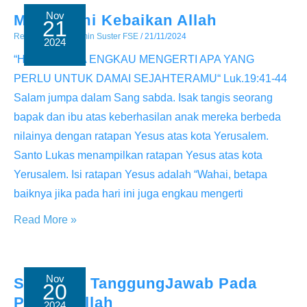
Nov
Mengalami Kebaikan Allah
21
Renungan
/ By
Admin Suster FSE
/
21/11/2024
2024
“HENDAKNYA ENGKAU MENGERTI APA YANG
PERLU UNTUK DAMAI SEJAHTERAMU“ Luk.19:41-44
Salam jumpa dalam Sang sabda. Isak tangis seorang
bapak dan ibu atas keberhasilan anak mereka berbeda
nilainya dengan ratapan Yesus atas kota Yerusalem.
Santo Lukas menampilkan ratapan Yesus atas kota
Yerusalem. Isi ratapan Yesus adalah “Wahai, betapa
baiknya jika pada hari ini juga engkau mengerti
Mengalami
Read More »
Kebaikan
Allah
Nov
Setia dan TanggungJawab Pada
20
Perinta Allah
2024