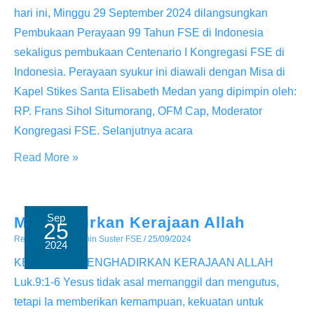
hari ini, Minggu 29 September 2024 dilangsungkan
Pembukaan Perayaan 99 Tahun FSE di Indonesia
sekaligus pembukaan Centenario I Kongregasi FSE di
Indonesia. Perayaan syukur ini diawali dengan Misa di
Kapel Stikes Santa Elisabeth Medan yang dipimpin oleh:
RP. Frans Sihol Situmorang, OFM Cap, Moderator
Kongregasi FSE. Selanjutnya acara
Pembukaan
Read More »
100
Tahun
Kongregasi
Sep
Menghadirkan Kerajaan Allah
25
FSE
Renungan
/ By
Admin Suster FSE
/
25/09/2024
2024
KEKUATAN MENGHADIRKAN KERAJAAN ALLAH
Luk.9:1-6 Yesus tidak asal memanggil dan mengutus,
tetapi Ia memberikan kemampuan, kekuatan untuk