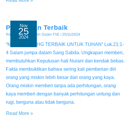
Read More »
Tanda
Hadirnya
Kerajaan
Nov
Pemberian Terbaik
25
Allah
Renungan
/ By
Admin Suster FSE
/
25/11/2024
2024
“MEMBERI YAHG TERBAIK UNTUK TUHAN“ Luk.21:1-
4 Salam jumpa dalam Sang Sabda. Ungkapan memberi,
membutuhkan Keputusan hati Nurani dan kendak bebas.
Fakta membuktikan bahwa sering kali pemberian diri
orang yang miskin lebih besar dari orang yang kaya.
Orang miskin memberi tanpa ada perhitungan, orang
kaya memberi dengan banyak perhitungan untung dan
rugi, berguna atau tidak berguna.
Pemberian
Read More »
Terbaik