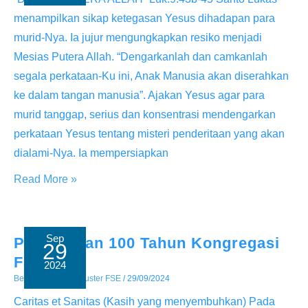
menampilkan sikap ketegasan Yesus dihadapan para
murid-Nya. Ia jujur mengungkapkan resiko menjadi
Mesias Putera Allah. “Dengarkanlah dan camkanlah
segala perkataan-Ku ini, Anak Manusia akan diserahkan
ke dalam tangan manusia”. Ajakan Yesus agar para
murid tanggap, serius dan konsentrasi mendengarkan
perkataan Yesus tentang misteri penderitaan yang akan
dialami-Nya. Ia mempersiapkan
Derita
Read More »
Putera
Allah
Sep
Pembukaan 100 Tahun Kongregasi
29
FSE
2024
Berita
/ By
Admin Suster FSE
/
29/09/2024
Caritas et Sanitas (Kasih yang menyembuhkan) Pada