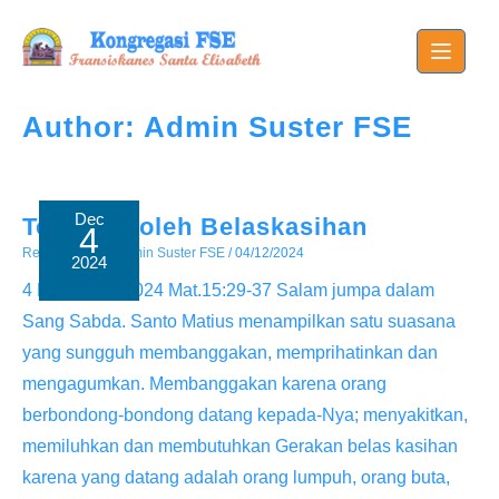
Skip
to
content
Author:
Admin Suster FSE
Dec
Tergerak oleh Belaskasihan
4
Renungan
/ By
Admin Suster FSE
/
04/12/2024
2024
4 Desember 2024 Mat.15:29-37 Salam jumpa dalam
Sang Sabda. Santo Matius menampilkan satu suasana
yang sungguh membanggakan, memprihatinkan dan
mengagumkan. Membanggakan karena orang
berbondong-bondong datang kepada-Nya; menyakitkan,
memiluhkan dan membutuhkan Gerakan belas kasihan
karena yang datang adalah orang lumpuh, orang buta,