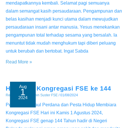
mendapatkannya kembali. Selamat pagi semuanya
dalam semangat kasih persaudaraan. Pengampunan dan
belas kasihan menjadi kunci utama dalam mewujudkan
persaudaraan insani antar manusia. Yesus menekankan
pengampunan total terhadap sesama yang bersalah. Ia
menuntut tidak mudah menghukum tapi diberi peluang
untuk berubah dan bertobat. Ingat Sabda
Menegur
Read More »
Sesama
Aug
Hari Jadi Kongregasi FSE ke 144
1
Renungan
/ By
Admin Suster FSE
/
01/08/2024
2024
Pengikraran Kaul Perdana dan Pesta Hidup Membiara
Kongregasi FSE Hari ini Kamis 1 Agustus 2024,
Kongregasi FSE genap 144 Tahun hadir di Negeri