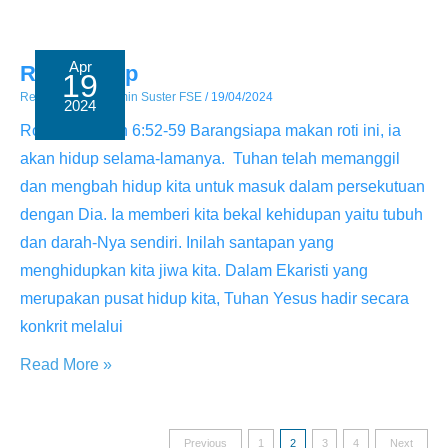
Niat
dan
Iman
Apr
Roti Hidup
19
Menyelamatkan
Renungan
/ By
Admin Suster FSE
/
19/04/2024
2024
Roti Hidup Yoh 6:52-59 Barangsiapa makan roti ini, ia
akan hidup selama-lamanya. Tuhan telah memanggil
dan mengbah hidup kita untuk masuk dalam persekutuan
dengan Dia. Ia memberi kita bekal kehidupan yaitu tubuh
dan darah-Nya sendiri. Inilah santapan yang
menghidupkan kita jiwa kita. Dalam Ekaristi yang
merupakan pusat hidup kita, Tuhan Yesus hadir secara
konkrit melalui
Roti
Read More »
Hidup
Posts
Previous
1
2
3
4
Next