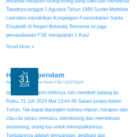
Belanda melayani orang-orang yang sakit dan menderita.
Tepatnya tanggal 1 Agustus Tahun 1880 Suster Mathilda
Leenders mendirikan Kongregasi Fransiskanes Santa
Elisabeth di Negeri Belanda. Bersama ini juga
persaudaraan FSE merayakan: I. Kaul
Hari
Read More »
Jadi
Kongregasi
FSE
Jul
Harta Terpendam
31
ke
Renungan
/ By
Admin Suster FSE
/
31/07/2024
2024
144
Ia menjual seluruh miliknya, lalu membeli ladang itu.
Rabu, 31 Juli 2024 Mat 13:44-46 Salam jumpa dalam
Tuhan. Tak dapat dipungkiri bahwa impian, harapan dan
cita-cita selalu memacu, mendorong dan memotivasi
seseorang, orang tua untuk mewujudkannya.
Tuntutannya adalah perjuangan, dedikasi dan