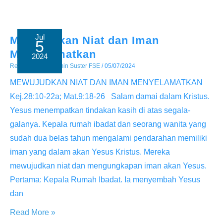
kepadaKu
Jul
Mewujudkan Niat dan Iman
5
Menyelamatkan
2024
Renungan
/ By
Admin Suster FSE
/
05/07/2024
MEWUJUDKAN NIAT DAN IMAN MENYELAMATKAN
Kej.28:10-22a; Mat.9:18-26 Salam damai dalam Kristus.
Yesus menempatkan tindakan kasih di atas segala-
galanya. Kepala rumah ibadat dan seorang wanita yang
sudah dua belas tahun mengalami pendarahan memiliki
iman yang dalam akan Yesus Kristus. Mereka
mewujudkan niat dan mengungkapan iman akan Yesus.
Pertama: Kepala Rumah Ibadat. Ia menyembah Yesus
dan
Mewujudkan
Read More »