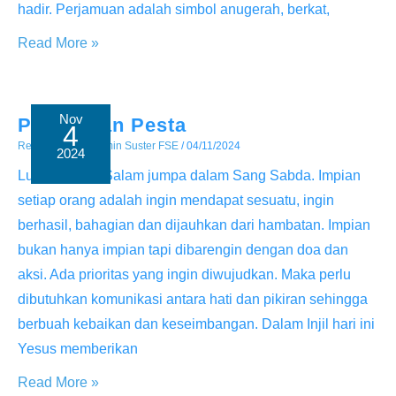
hadir. Perjamuan adalah simbol anugerah, berkat,
Undangan
Read More »
Istimewa
Nov
Perjamuan Pesta
4
Renungan
/ By
Admin Suster FSE
/
04/11/2024
2024
Luk 14:12-14 Salam jumpa dalam Sang Sabda. Impian
setiap orang adalah ingin mendapat sesuatu, ingin
berhasil, bahagian dan dijauhkan dari hambatan. Impian
bukan hanya impian tapi dibarengin dengan doa dan
aksi. Ada prioritas yang ingin diwujudkan. Maka perlu
dibutuhkan komunikasi antara hati dan pikiran sehingga
berbuah kebaikan dan keseimbangan. Dalam Injil hari ini
Yesus memberikan
Perjamuan
Read More »