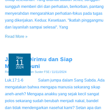
sungguh memberi diri dan perhatian, berkorban, pantang
menyerahdan mengarahkan perhatian-fokus pada tugas
yang dikerjakan. Kedua: Kesetiaan. “Ikatlah pinggangmu
dan layanilah sampai selesai“. Yang
Setia
Read More »
Dalam
Tugas
Pelayanan
Nov
Jagalah Dirimu dan Siap
11
Mengampuni
2024
Renungan
/ By
Admin Suster FSE
/
11/11/2024
Luk.17:1-6 Salam jumpa dalam Sang Sabda. Ada
mengatakan bahwa mengapa manusia sekarang sikap
aneh-aneh? Mengapa anakku yang sejak kecil sangat
polos sekarang sudah berubah menjadi nakal, bandel
dan tidak mendengarkan nasehat kami? Setan apa dan