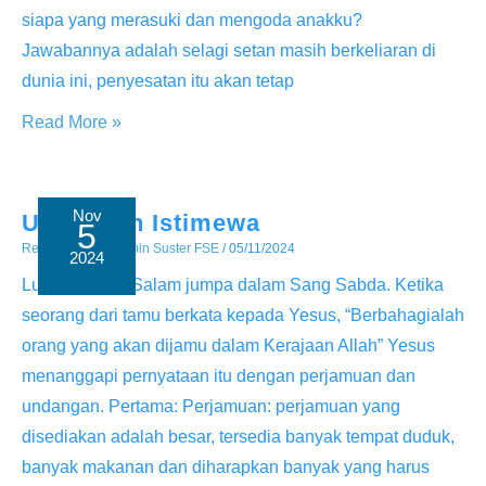
siapa yang merasuki dan mengoda anakku?
Jawabannya adalah selagi setan masih berkeliaran di
dunia ini, penyesatan itu akan tetap
Jagalah
Read More »
Dirimu
dan
Siap
Nov
Undangan Istimewa
5
Mengampuni
Renungan
/ By
Admin Suster FSE
/
05/11/2024
2024
Luk 14: 15-24 Salam jumpa dalam Sang Sabda. Ketika
seorang dari tamu berkata kepada Yesus, “Berbahagialah
orang yang akan dijamu dalam Kerajaan Allah” Yesus
menanggapi pernyataan itu dengan perjamuan dan
undangan. Pertama: Perjamuan: perjamuan yang
disediakan adalah besar, tersedia banyak tempat duduk,
banyak makanan dan diharapkan banyak yang harus