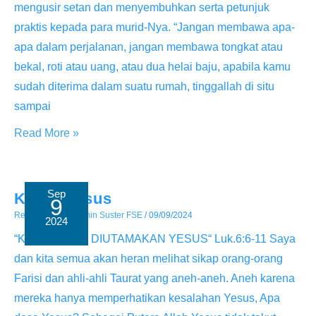
mengusir setan dan menyembuhkan serta petunjuk
praktis kepada para murid-Nya. “Jangan membawa apa-
apa dalam perjalanan, jangan membawa tongkat atau
bekal, roti atau uang, atau dua helai baju, apabila kamu
sudah diterima dalam suatu rumah, tinggallah di situ
sampai
Menghadirkan
Read More »
Kerajaan
Allah
Sep
Kasih Yesus
9
Renungan
/ By
Admin Suster FSE
/
09/09/2024
2024
“KASIH LEBIH DIUTAMAKAN YESUS“ Luk.6:6-11 Saya
dan kita semua akan heran melihat sikap orang-orang
Farisi dan ahli-ahli Taurat yang aneh-aneh. Aneh karena
mereka hanya memperhatikan kesalahan Yesus, Apa