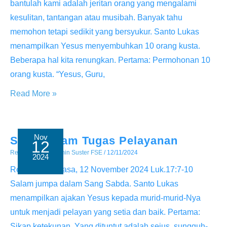
bantulah kami adalah jeritan orang yang mengalami
kesulitan, tantangan atau musibah. Banyak tahu
memohon tetapi sedikit yang bersyukur. Santo Lukas
menampilkan Yesus menyembuhkan 10 orang kusta.
Beberapa hal kita renungkan. Pertama: Permohonan 10
orang kusta. “Yesus, Guru,
Sulit
Read More »
Bersyukur
Nov
Setia Dalam Tugas Pelayanan
12
Renungan
/ By
Admin Suster FSE
/
12/11/2024
2024
Renungan Selasa, 12 November 2024 Luk.17:7-10
Salam jumpa dalam Sang Sabda. Santo Lukas
menampilkan ajakan Yesus kepada murid-murid-Nya
untuk menjadi pelayan yang setia dan baik. Pertama:
Sikap ketekunan. Yang dituntut adalah seius, sungguh-