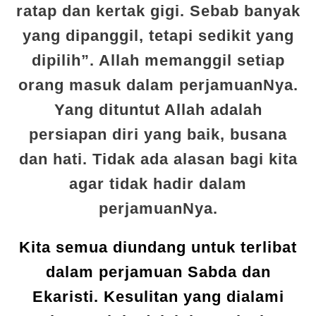
ratap dan kertak gigi. Sebab banyak
yang dipanggil, tetapi sedikit yang
dipilih”. Allah memanggil setiap
orang masuk dalam perjamuanNya.
Yang dituntut Allah adalah
persiapan diri yang baik, busana
dan hati. Tidak ada alasan bagi kita
agar tidak hadir dalam
perjamuanNya.
Kita semua diundang untuk terlibat
dalam perjamuan Sabda dan
Ekaristi. Kesulitan yang dialami