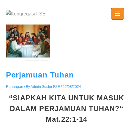
Skip
to
content
Perjamuan Tuhan
Renungan
/ By
Admin Suster FSE
/
22/08/2024
“SIAPKAH KITA UNTUK MASUK
DALAM PERJAMUAN TUHAN?“
Mat.22:1-14