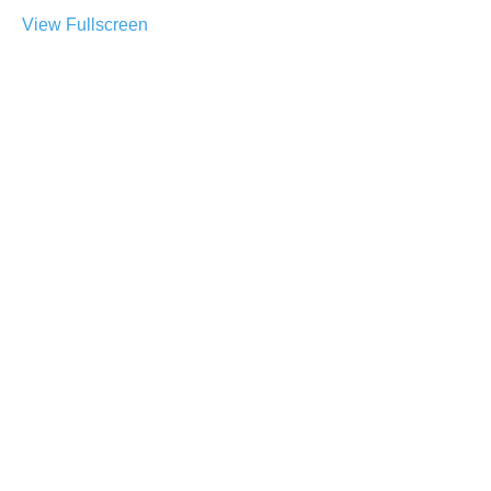
View Fullscreen
Skip
to
PDF
content