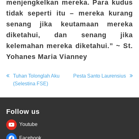
menjengkelkan mereka. Para kudus
tidak seperti itu – mereka kurang
senang jika keutamaan mereka
diketahui, dan senang jika
kelemahan mereka diketahui.” ~ St.
Yohanes Maria Vianney
Post
Tuhan Tolonglah Aku
Pesta Santo Laurensius
(Selestina FSE)
navigation
Follow us
Youtube
Facebook