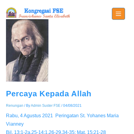
Skip
to
content
Percaya Kepada Allah
Renungan
/ By
Admin Suster FSE
/
04/08/2021
Rabu, 4 Agustus 2021 Peringatan St. Yohanes Maria
Vianney
Bil. 13:1-2a,25-14:1,26-29,34-35; Mat. 15:21-28