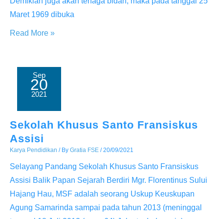
Demikian juga akan tenaga bidan, maka pada tanggal 25
Maret 1969 dibuka
Stikes
Read More »
Santa
Elisabeth
Sep
20
2021
Sekolah Khusus Santo Fransiskus
Assisi
Karya Pendidikan
/ By
Gratia FSE
/
20/09/2021
Selayang Pandang Sekolah Khusus Santo Fransiskus
Assisi Balik Papan Sejarah Berdiri Mgr. Florentinus Sului
Hajang Hau, MSF adalah seorang Uskup Keuskupan
Agung Samarinda sampai pada tahun 2013 (meninggal