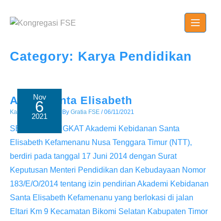
Skip
to
content
Category:
Karya Pendidikan
Nov
Akbid Santa Elisabeth
6
Karya Pendidikan
/ By
Gratia FSE
/
06/11/2021
2021
SEJARAH SINGKAT Akademi Kebidanan Santa
Elisabeth Kefamenanu Nusa Tenggara Timur (NTT),
berdiri pada tanggal 17 Juni 2014 dengan Surat
Keputusan Menteri Pendidikan dan Kebudayaan Nomor
183/E/O/2014 tentang izin pendirian Akademi Kebidanan
Santa Elisabeth Kefamenanu yang berlokasi di jalan
Eltari Km 9 Kecamatan Bikomi Selatan Kabupaten Timor