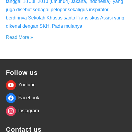
tanggal 18 Juli 2013 (umur 64) Jakarta, Indonesia) yang
juga disebut sebagai pelopor sekaligus inspirator
berdirinya Sekolah Khusus santo Fransiskus Assisi yang
dikenal dengan SKH. Pada mulanya
Sekolah
Read More »
Khusus
Santo
Fransiskus
Assisi
Follow us
Youtube
Facebook
Instagram
Contact us