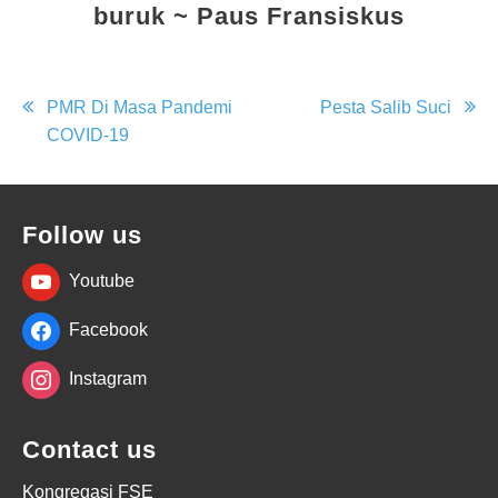
buruk ~ Paus Fransiskus
Post
PMR Di Masa Pandemi
Pesta Salib Suci
COVID-19
navigation
Follow us
Youtube
Facebook
Instagram
Contact us
Kongregasi FSE