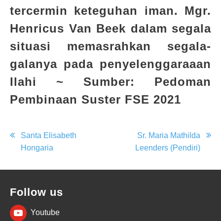
tercermin keteguhan iman. Mgr.
Henricus Van Beek dalam segala
situasi memasrahkan segala-
galanya pada penyelenggaraaan
Ilahi ~
Sumber: Pedoman
Pembinaan Suster FSE 2021
Post
Santa Elisabeth
Sr. Maria Mathilda
Hongaria
Leenders (Pendiri)
navigation
Follow us
Youtube