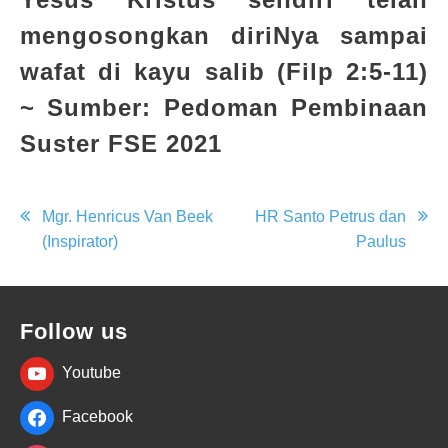
mengosongkan diriNya sampai
wafat di kayu salib (Filp 2:5-11)
~
Sumber: Pedoman Pembinaan
Suster FSE 2021
Post
Mgr. Henricus Van Beek
HR Santo Petrus dan
(Inspirator)
Paulus
navigation
Follow us
Youtube
Facebook