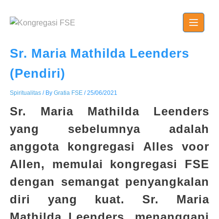
Skip
to
content
Sr. Maria Mathilda Leenders
(Pendiri)
Spiritualitas
/ By
Gratia FSE
/
25/06/2021
Sr. Maria Mathilda Leenders
yang sebelumnya adalah
anggota kongregasi
Alles voor
Allen,
memulai kongregasi FSE
dengan semangat penyangkalan
diri yang kuat
.
Sr. Maria
Mathilda Leenders, menanggapi