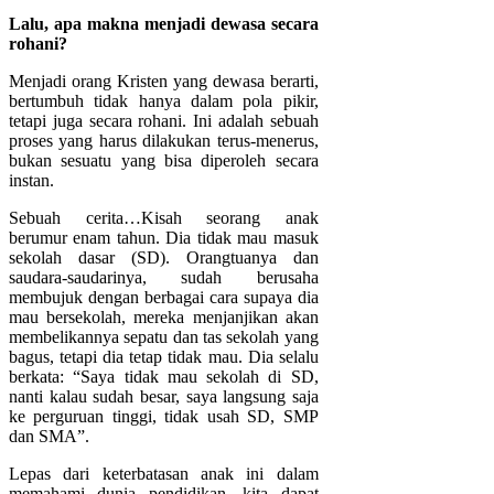
Lalu, apa makna menjadi dewasa secara
rohani?
Menjadi orang Kristen yang dewasa berarti,
bertumbuh tidak hanya dalam pola pikir,
tetapi juga secara rohani. Ini adalah sebuah
proses yang harus dilakukan terus-menerus,
bukan sesuatu yang bisa diperoleh secara
instan.
Sebuah cerita…Kisah seorang anak
berumur enam tahun. Dia tidak mau masuk
sekolah dasar (SD). Orangtuanya dan
saudara-saudarinya, sudah berusaha
membujuk dengan berbagai cara supaya dia
mau bersekolah, mereka menjanjikan akan
membelikannya sepatu dan tas sekolah yang
bagus, tetapi dia tetap tidak mau. Dia selalu
berkata: “Saya tidak mau sekolah di SD,
nanti kalau sudah besar, saya langsung saja
ke perguruan tinggi, tidak usah SD, SMP
dan SMA”.
Lepas dari keterbatasan anak ini dalam
memahami dunia pendidikan, kita dapat