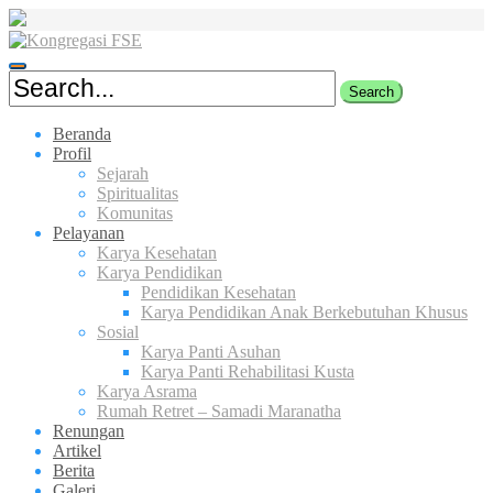
Skip
to
content
Beranda
Profil
Sejarah
Spiritualitas
Komunitas
Pelayanan
Karya Kesehatan
Karya Pendidikan
Pendidikan Kesehatan
Karya Pendidikan Anak Berkebutuhan Khusus
Sosial
Karya Panti Asuhan
Karya Panti Rehabilitasi Kusta
Karya Asrama
Rumah Retret – Samadi Maranatha
Renungan
Artikel
Berita
Galeri