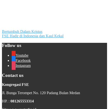
Post
Bertumbuh Dalam Kristus
FSE Hadir di Indonesia dan Kaul Kekal
navigation
Follow us
Youtube
Facebook
Instagram
Contact us
Kongregasi FSE
Jl. Bunga Terompet No. 120 Padang Bulan Medan
HP. :
081265553314