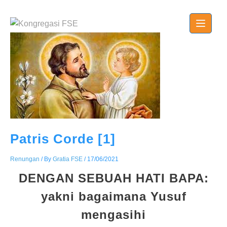
Skip
to
content
Patris Corde [1]
Renungan
/ By
Gratia FSE
/
17/06/2021
DENGAN SEBUAH HATI BAPA:
yakni bagaimana Yusuf
mengasihi