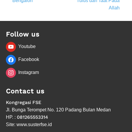
Bengalon
Tulus dan Taat Pada
navigation
Allah
Follow us
Youtube
Facebook
Instagram
Contact us
Kongregasi FSE
Jl. Bunga Terompet No. 120 Padang Bulan Medan
081265553314
HP. :
Site: www.susterfse.id