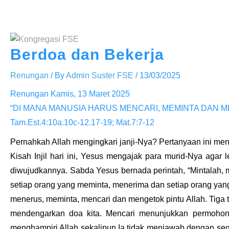
Skip
to
content
Berdoa dan Bekerja
Renungan
/ By
Admin Suster FSE
/
13/03/2025
Renungan Kamis, 13 Maret 2025
“DI MANA MANUSIA HARUS MENCARI, MEMINTA DAN 
Tam.Est.4:10a.10c-12.17-19; Mat.7:7-12
Pernahkah Allah mengingkari janji-Nya? Pertanyaan ini me
Kisah Injil hari ini, Yesus mengajak para murid-Nya aga
diwujudkannya. Sabda Yesus bernada perintah, “Mintalah,
setiap orang yang meminta, menerima dan setiap orang yang
menerus, meminta, mencari dan mengetok pintu Allah. Tiga
mendengarkan doa kita. Mencari menunjukkan permohon
menghampiri Allah sekalipun Ia tidak menjawab dengan s