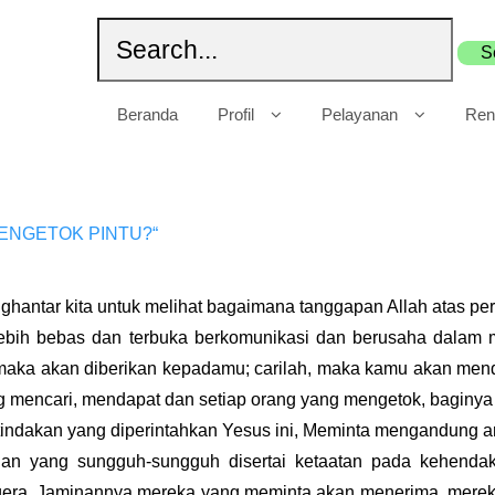
Beranda
Profil
Pelayanan
Ren
MENGETOK PINTU?“
nghantar kita untuk melihat bagaimana tanggapan Allah atas 
r lebih bebas dan terbuka berkomunikasi dan berusaha dalam
 maka akan diberikan kepadamu; carilah, maka kamu akan mend
 mencari, mendapat dan setiap orang yang mengetok, baginya pi
 tindakan yang diperintahkan Yesus ini, Meminta mengandung 
an yang sungguh-sungguh disertai ketaatan pada kehenda
egera. Jaminannya mereka yang meminta akan menerima, mer