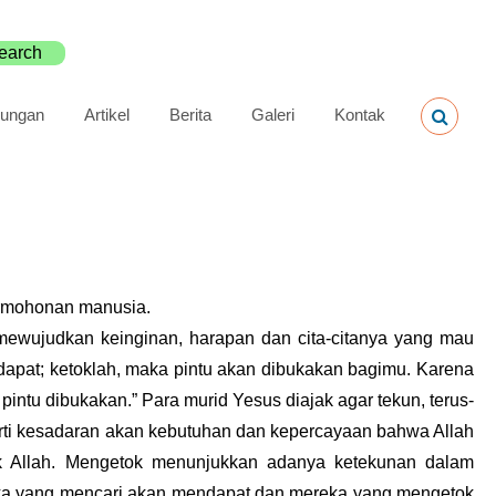
ungan
Artikel
Berita
Galeri
Kontak
permohonan manusia.
 mewujudkan keinginan, harapan dan cita-citanya yang mau
apat; ketoklah, maka pintu akan dibukakan bagimu. Karena
ntu dibukakan.” Para murid Yesus diajak agar tekun, terus-
arti kesadaran akan kebutuhan dan kepercayaan bahwa Allah
k Allah. Mengetok menunjukkan adanya ketekunan dalam
eka yang mencari akan mendapat dan mereka yang mengetok