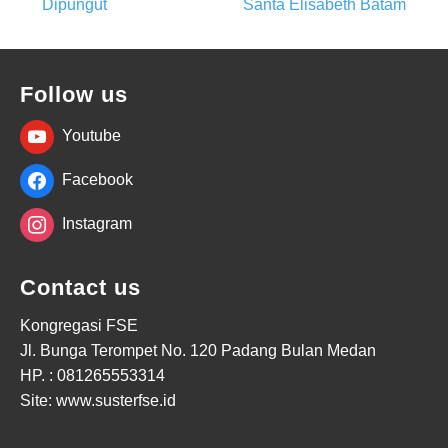
Dipungut
Santa Elisabeth Batam
navigation
Follow us
Youtube
Facebook
Instagram
Contact us
Kongregasi FSE
Jl. Bunga Terompet No. 120 Padang Bulan Medan
HP. :
081265553314
Site: www.susterfse.id