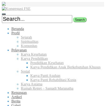
Skip
to
content
Beranda
Profil
Sejarah
Spiritualitas
Komunitas
Pelayanan
Karya Kesehatan
Karya Pendidikan
Pendidikan Kesehatan
Karya Pendidikan Anak Berkebutuhan Khusus
Sosial
Karya Panti Asuhan
Karya Panti Rehabilitasi Kusta
Karya Asrama
Rumah Retret – Samadi Maranatha
Renungan
Artikel
Berita
Galeri