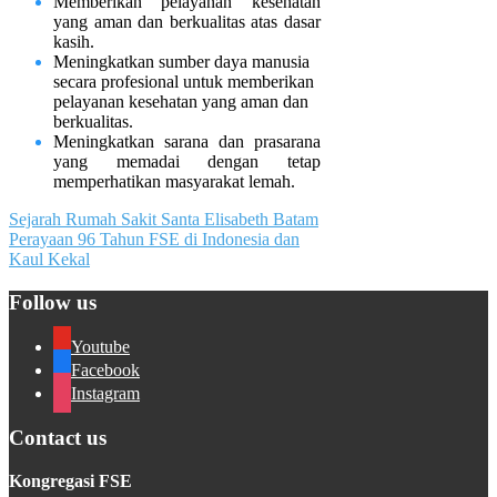
Memberikan pelayanan kesehatan
yang aman dan berkualitas atas dasar
kasih.
Meningkatkan sumber daya manusia
secara profesional untuk memberikan
pelayanan kesehatan yang aman dan
berkualitas.
Meningkatkan sarana dan prasarana
yang memadai dengan tetap
memperhatikan masyarakat lemah.
Post
Sejarah Rumah Sakit Santa Elisabeth Batam
Perayaan 96 Tahun FSE di Indonesia dan
navigation
Kaul Kekal
Follow us
Youtube
Facebook
Instagram
Contact us
Kongregasi FSE