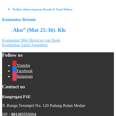
Terlibat dalam kegiatan Paroki St Yosef Delitua
Komunitas Betania
at Aku” (Mat 25:36). Kharisma: Daya kasih Kris
Post
Komunitas Mgr Henricus van Beek
Komunitas Santo Agustinus
navigation
Follow us
Youtube
Facebook
Instagram
Contact us
Kongregasi FSE
Jl. Bunga Terompet No. 120 Padang Bulan Medan
HP. :
081265553314