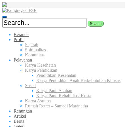
Skip
to
content
Beranda
Profil
Sejarah
Spiritualitas
Komunitas
Pelayanan
Karya Kesehatan
Karya Pendidikan
Pendidikan Kesehatan
Karya Pendidikan Anak Berkebutuhan Khusus
Sosial
Karya Panti Asuhan
Karya Panti Rehabilitasi Kusta
Karya Asrama
Rumah Retret – Samadi Maranatha
Renungan
Artikel
Berita
Galeri