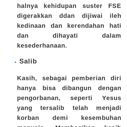
halnya kehidupan suster FSE
digerakkan ddan dijiwai ileh
kedinaan dan kerendahan hati
dan dihayati dalam
kesederhanaan.
Salib
Kasih, sebagai pemberian diri
hanya bisa dibangun dengan
pengorbanan, seperti Yesus
yang tersalib telah menjadi
korban demi kesembuhan