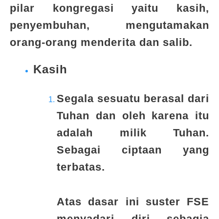
pilar kongregasi yaitu kasih,
penyembuhan, mengutamakan
orang-orang menderita dan salib.
Kasih
Segala sesuatu berasal dari
Tuhan dan oleh karena itu
adalah milik Tuhan.
Sebagai ciptaan yang
terbatas.
Atas dasar ini suster FSE
menyadari diri sebagia