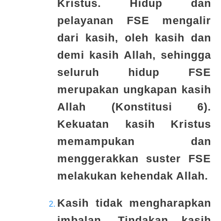
Kristus. Hidup dan
pelayanan FSE mengalir
dari kasih, oleh kasih dan
demi kasih Allah, sehingga
seluruh hidup FSE
merupakan ungkapan kasih
Allah (Konstitusi 6).
Kekuatan kasih Kristus
memampukan dan
menggerakkan suster FSE
melakukan kehendak Allah.
Kasih tidak mengharapkan
imbalan. Tindakan kasih