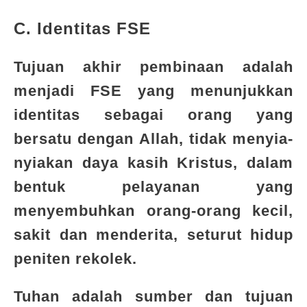
C. Identitas FSE
Tujuan akhir pembinaan adalah
menjadi FSE yang menunjukkan
identitas sebagai orang yang
bersatu dengan Allah, tidak menyia-
nyiakan daya kasih Kristus, dalam
bentuk pelayanan yang
menyembuhkan orang-orang kecil,
sakit dan menderita, seturut hidup
peniten rekolek
.
Tuhan adalah sumber dan tujuan