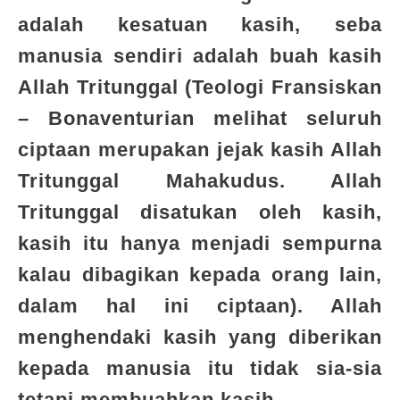
adalah kesatuan kasih, seba
manusia sendiri adalah buah kasih
Allah Tritunggal (
Teologi Fransiskan
– Bonaventurian melihat seluruh
ciptaan merupakan jejak kasih Allah
Tritunggal Mahakudus. Allah
Tritunggal disatukan oleh kasih,
kasih itu hanya menjadi sempurna
kalau dibagikan kepada orang lain,
dalam hal ini ciptaan
). Allah
menghendaki kasih yang diberikan
kepada manusia itu tidak sia-sia
tetapi membuahkan kasih.