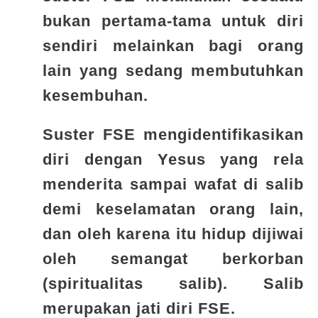
bukan pertama-tama untuk diri
sendiri melainkan bagi orang
lain yang sedang membutuhkan
kesembuhan.
Suster FSE mengidentifikasikan
diri dengan Yesus yang rela
menderita sampai wafat di salib
demi keselamatan orang lain,
dan oleh karena itu hidup dijiwai
oleh semangat berkorban
(spiritualitas salib). Salib
merupakan jati diri FSE.