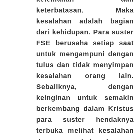
keterbatasan. Maka
kesalahan adalah bagian
dari kehidupan. Para suster
FSE berusaha setiap saat
untuk mengampuni dengan
tulus dan tidak menyimpan
kesalahan orang lain.
Sebaliknya, dengan
keinginan untuk semakin
berkembang dalam Kristus
para suster hendaknya
terbuka melihat kesalahan