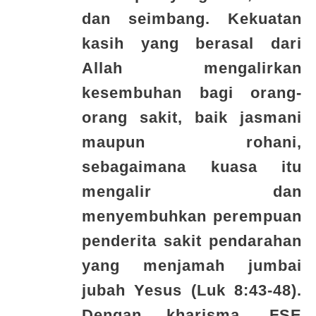
dan seimbang. Kekuatan
kasih yang berasal dari
Allah mengalirkan
kesembuhan bagi orang-
orang sakit, baik jasmani
maupun rohani,
sebagaimana kuasa itu
mengalir dan
menyembuhkan perempuan
penderita sakit pendarahan
yang menjamah jumbai
jubah Yesus (Luk 8:43-48).
Dengan kharisma, FSE