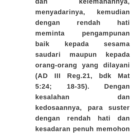
dan kelemahannya,
menyadarinya, kemudian
dengan rendah hati
meminta pengampunan
baik kepada sesama
saudari maupun kepada
orang-orang yang dilayani
(AD III Reg.21, bdk Mat
5:24; 18-35). Dengan
kesalahan dan
kedosaannya, para suster
dengan rendah hati dan
kesadaran penuh memohon