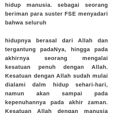
hidup manusia. sebagai seorang
beriman para suster FSE menyadari
bahwa seluruh
hidupnya berasal dari Allah dan
tergantung padaNya, hingga pada
akhirnya seorang mengalai
kesatuan penuh dengan Allah.
Kesatuan dengan Allah sudah mulai
dialami dalm hidup sehari-hari,
namun akan sampai pada
kepenuhannya pada akhir zaman.
Kesatuan Allah dengan manusia