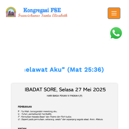
Skip
to
content
kamu melawat Aku” (Mat 25:36). Kharism